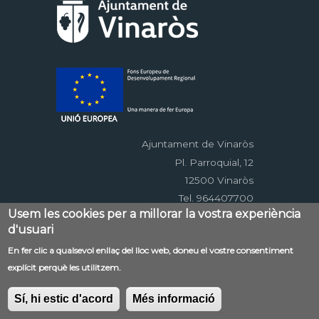
Ajuntament de Vinaròs
Pl. Parroquial, 12
12500 Vinaròs
Tel. 964407700
Usem les cookies per a millorar la vostra experiència
d'usuari
Menú
En fer clic a qualsevol enllaç del lloc web, doneu el vostre consentiment
Contacte
Avís legal
Mapa web
explícit perquè les utilitzem.
al
Accessibilitat
Política de privacitat
RSS
pie
EDUSI
Sí, hi estic d'acord
Més informació