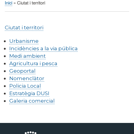
Inici
Ciutat i territori
Fil
d'Ariadna
Ciutat i territori
Urbanisme
Incidències a la via pública
Medi ambient
Agricultura i pesca
Geoportal
Nomenclàtor
Policia Local
Estratègia DUSI
Galeria comercial