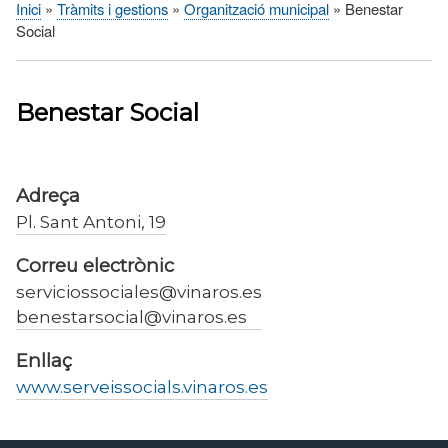
Inici
Tràmits i gestions
Organització municipal
Benestar
Fil
Social
d'Ariadna
Benestar Social
Adreça
Pl. Sant Antoni, 19
Correu electrònic
serviciossociales@vinaros.es
benestarsocial@vinaros.es
Enllaç
www.serveissocials.vinaros.es