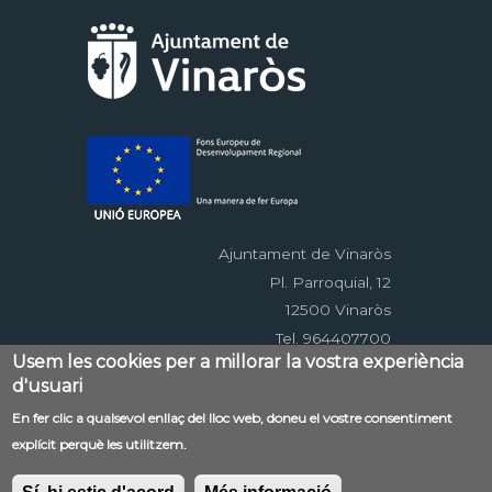
Ajuntament de Vinaròs
Pl. Parroquial, 12
12500 Vinaròs
Tel. 964407700
Usem les cookies per a millorar la vostra experiència
d'usuari
Menú
En fer clic a qualsevol enllaç del lloc web, doneu el vostre consentiment
Contacte
Avís legal
Mapa web
explícit perquè les utilitzem.
al
Accessibilitat
Política de privacitat
RSS
pie
EDUSI