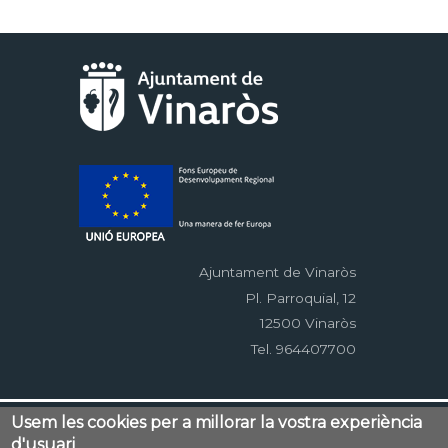
Ajuntament de Vinaròs
Pl. Parroquial, 12
12500 Vinaròs
Tel. 964407700
Menú
Usem les cookies per a millorar la vostra experiència
Contacte
Avís legal
Mapa web
d'usuari