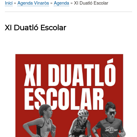
Inici
Agenda Vinaròs
Agenda
XI Duatló Escolar
Fil
d'Ariadna
XI Duatló Escolar