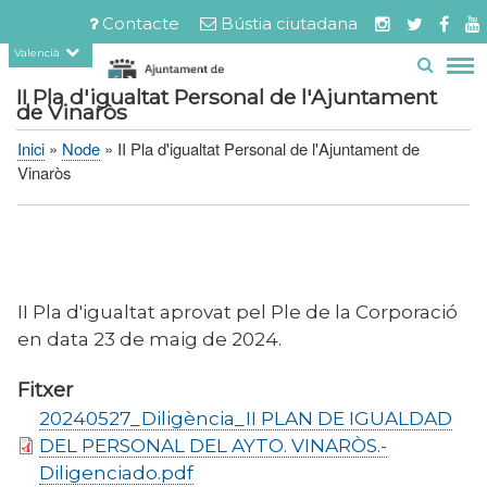
Servicios
Documents
Vés
Contacte
Bústia ciutadana
relacionats
al
Menú
Valencià
contingut
barra
II Pla d'igualtat Personal de l'Ajuntament
superior
de Vinaròs
Inici
Node
II Pla d'igualtat Personal de l'Ajuntament de
Fil
Vinaròs
d'Ariadna
II Pla d'igualtat aprovat pel Ple de la Corporació
en data 23 de maig de 2024.
Fitxer
20240527_Diligència_II PLAN DE IGUALDAD
DEL PERSONAL DEL AYTO. VINARÒS.-
Diligenciado.pdf