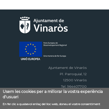
Ajuntament de Vinaròs
Pl. Parroquial, 12
12500 Vinaròs
Tel. 964407700
Usem les cookies per a millorar la vostra experiència
d'usuari
Menú
En fer clic a qualsevol enllaç del lloc web, doneu el vostre consentiment
Contacte
Avís legal
Mapa web