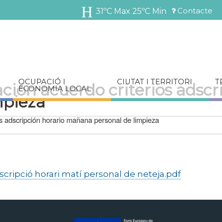
Vés
Contacte
31ºC Max
25ºC Min
al
Menú
contingut
barra
superior
OCUPACIÓ I
CIUTAT I TERRITORI
T
ión acuerdo criterios adscri
ECONOMIA LOCAL
mpieza
s adscripción horario mañana personal de limpieza
scripció horari matí personal de neteja.pdf