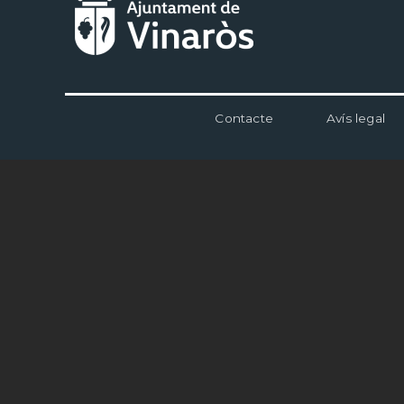
Menú
Contacte
Avís legal
al
pie