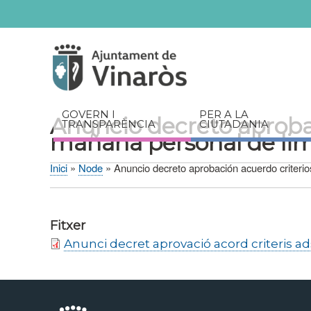
Servicios
Documents
relacionats
GOVERN I
PER A LA
Anuncio decreto aprobac
TRANSPARÈNCIA
CIUTADANIA
mañana personal de li
Inici
Node
Anuncio decreto aprobación acuerdo criterio
Fil
d'Ariadna
Fitxer
Anunci decret aprovació acord criteris ad