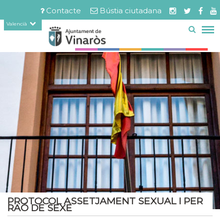
Servicios
Documents
Vés
Contacte
Bústia ciutadana
relacionats
al
Menú
Valencià
contingut
barra
superior
PROTOCOL ASSETJAMENT SEXUAL I PER
RAÓ DE SEXE