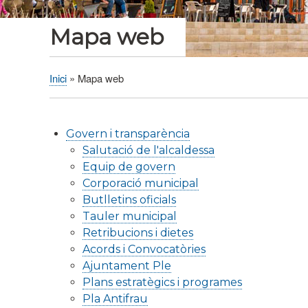
Mapa web
Inici
Mapa web
Fil
d'Ariadna
Govern i transparència
Salutació de l'alcaldessa
Equip de govern
Corporació municipal
Butlletins oficials
Tauler municipal
Retribucions i dietes
Acords i Convocatòries
Ajuntament Ple
Plans estratègics i programes
Pla Antifrau