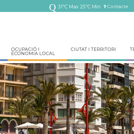
Vés
Contacte
31ºC Max
25ºC Min
al
Menú
contingut
barra
superior
OCUPACIÓ I
CIUTAT I TERRITORI
T
ECONOMIA LOCAL