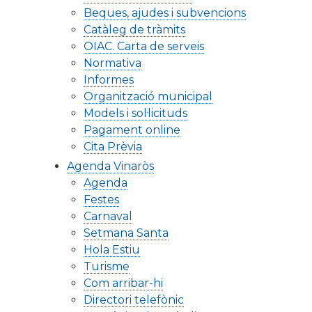
Beques, ajudes i subvencions
Catàleg de tràmits
OIAC. Carta de serveis
Normativa
Informes
Organització municipal
Models i sol·licituds
Pagament online
Cita Prèvia
Agenda Vinaròs
Agenda
Festes
Carnaval
Setmana Santa
Hola Estiu
Turisme
Com arribar-hi
Directori telefònic