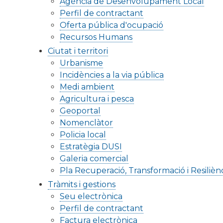
Agència de Desenvolupament Local
Perfil de contractant
Oferta pública d'ocupació
Recursos Humans
Ciutat i territori
Urbanisme
Incidències a la via pública
Medi ambient
Agricultura i pesca
Geoportal
Nomenclàtor
Policia local
Estratègia DUSI
Galeria comercial
Pla Recuperació, Transformació i Resilièn
Tràmits i gestions
Seu electrònica
Perfil de contractant
Factura electrònica