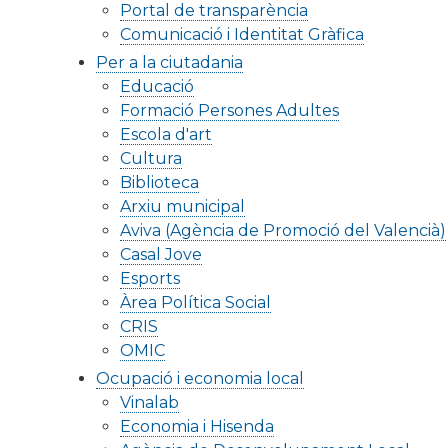
Portal de transparència
Comunicació i Identitat Gràfica
Per a la ciutadania
Educació
Formació Persones Adultes
Escola d'art
Cultura
Biblioteca
Arxiu municipal
Aviva (Agència de Promoció del Valencià)
Casal Jove
Esports
Àrea Política Social
CRIS
OMIC
Ocupació i economia local
Vinalab
Economia i Hisenda