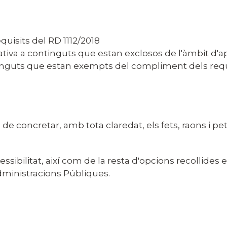
uisits del RD 1112/2018
lativa a continguts que estan exclosos de l'àmbit d'a
continguts que estan exempts del compliment dels requ
ha de concretar, amb tota claredat, els fets, raons i
sibilitat, així com de la resta d'opcions recollides en
ministracions Públiques.