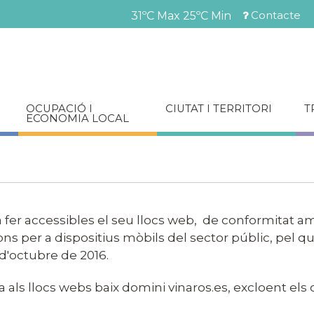
Vés
Contacte
31ºC Max
25ºC Min
al
Menú
contingut
barra
superior
OCUPACIÓ I
CIUTAT I TERRITORI
T
ECONOMIA LOCAL
er accessibles el seu llocs web, de conformitat amb
ions per a dispositius mòbils del sector públic, pel q
d'octubre de 2016.
ca als llocs webs baix domini vinaros.es, excloent els