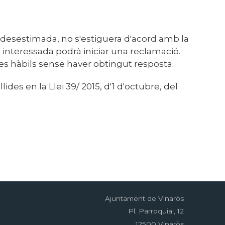
t desestimada, no s'estiguera d'acord amb la
a interessada podrà iniciar una reclamació.
ies hàbils sense haver obtingut resposta.
des en la Llei 39/ 2015, d'1 d'octubre, del
Ajuntament de Vinaròs
Pl. Parroquial, 12
12500 Vinaròs