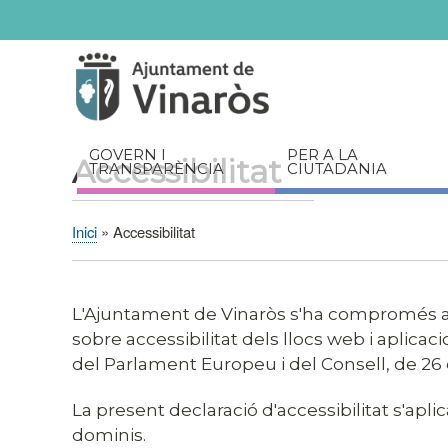
Servicios
Documents
relacionats
GOVERN I
PER A LA
Accessibilitat
TRANSPARÈNCIA
CIUTADANIA
Inici
Accessibilitat
Fil
d'Ariadna
L'Ajuntament de Vinaròs s'ha compromés a f
sobre accessibilitat dels llocs web i aplicac
del Parlament Europeu i del Consell, de 26 
La present declaració d'accessibilitat s'apli
dominis.