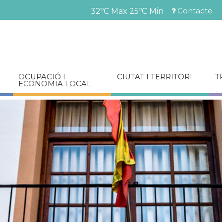
Vés
Contacte
32ºC Max
25ºC Min
al
Menú
contingut
barra
superior
OCUPACIÓ I
CIUTAT I TERRITORI
T
ECONOMIA LOCAL