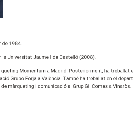
r de 1
9
84
.
er la Universitat Jaume I de Castelló (2008).
rqueting Momentum a Madrid. Posteriorment, ha treballat en l
icació Grupo Forja a València. També ha treballat en el dep
t de màrqueting i comunicació al Grup Gil Comes a Vinaròs.