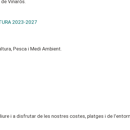
 de Vinaròs.
TURA 2023-2027
ltura, Pesca i
Medi
Ambient
.
 lliure i a disfrutar de les nostres costes,
platges
i de l'entor