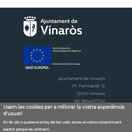
Ajuntament de Vinaròs
Pl. Parroquial, 12
12500 Vinaròs
Tel. 964407700
Usem les cookies per a millorar la vostra experiència
d'usuari
Menú
En fer clic a qualsevol enllaç del lloc web, doneu el vostre consentiment
Contacte
Avís legal
Mapa web
explícit perquè les utilitzem.
al
Accessibilitat
Política de privacitat
RSS