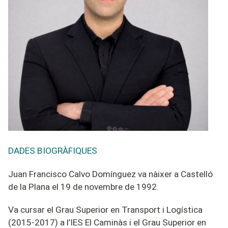
DADES BIOGRÀFIQUES
Juan Francisco Calvo Domínguez va nàixer a Castelló
de la Plana el
19
d
e
novembre
de 19
92
.
Va cursar
el G
rau Superior en Transport i Logística
(
2015-2017
) a l’
IES El Caminàs
i el
Grau Superior en