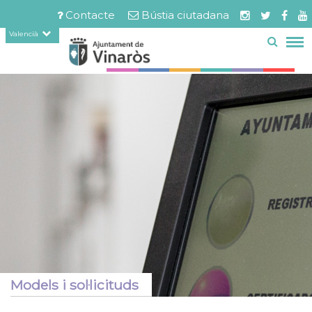
Servicios
Documents
Vés
Contacte
Bústia ciutadana
relacionats
al
Menú
Valencià
contingut
barra
superior
Models i sol·licituds