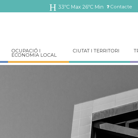
Vés
Contacte
33ºC Max
26ºC Min
al
Menú
contingut
barra
superior
OCUPACIÓ I
CIUTAT I TERRITORI
T
ECONOMIA LOCAL