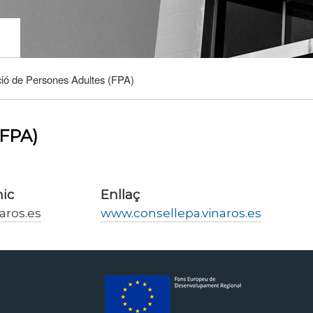
ó de Persones Adultes (FPA)
(FPA)
nic
Enllaç
aros.es
www.consellepa.vinaros.es