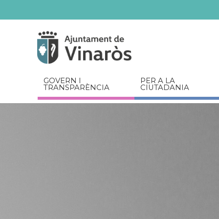
Servicios
Documents
relacionats
GOVERN I
PER A LA
TRANSPARÈNCIA
CIUTADANIA