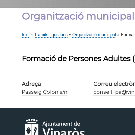
Organització municipal
Inici
Tràmits i gestions
Organització municipal
Formaci
Fil
d'Ariadna
Formació de Persones Adultes 
Adreça
Correu electrò
Passeig Colon s/n
consell.fpa@vin