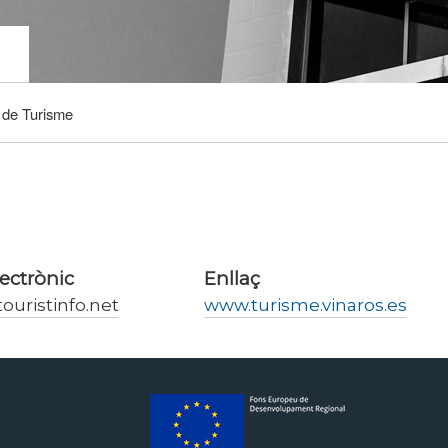
 de Turisme
ectrònic
Enllaç
ouristinfo.net
www.turisme.vinaros.es