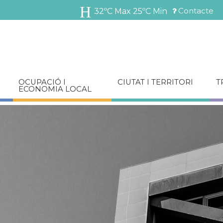
Vés
Contacte
32ºC Max
25ºC Min
al
Menú
contingut
barra
superior
OCUPACIÓ I
CIUTAT I TERRITORI
T
ECONOMIA LOCAL