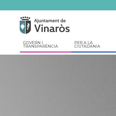
Servicios
Documents
relacionats
GOVERN I
PER A LA
TRANSPARÈNCIA
CIUTADANIA