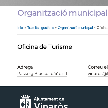
Organització municipal
Inici
Tràmits i gestions
Organització municipal
Oficina
Fil
d'Ariadna
Oficina de Turisme
Adreça
Correu el
Passeig Blasco Ibáñez, 1
vinaros@t