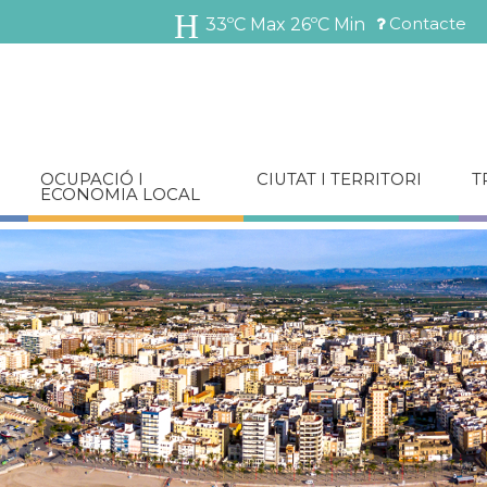
Vés
Contacte
33ºC Max
26ºC Min
al
Menú
contingut
barra
superior
OCUPACIÓ I
CIUTAT I TERRITORI
T
ECONOMIA LOCAL