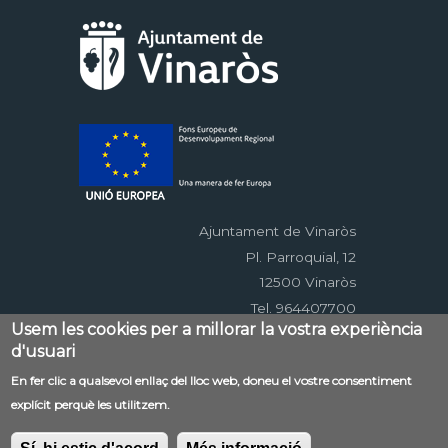
Ajuntament de Vinaròs
Pl. Parroquial, 12
12500 Vinaròs
Tel. 964407700
Usem les cookies per a millorar la vostra experiència
d'usuari
Menú
En fer clic a qualsevol enllaç del lloc web, doneu el vostre consentiment
Contacte
Avís legal
Mapa web
explícit perquè les utilitzem.
al
Accessibilitat
Política de privacitat
RSS
pie
EDUSI