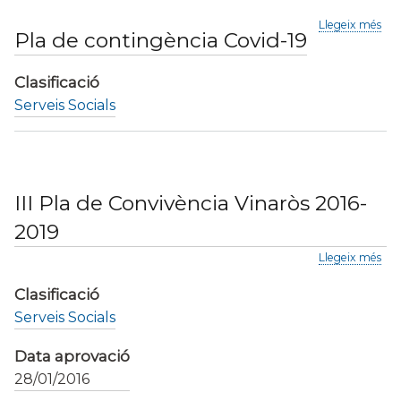
sob
Llegeix més
Pla de contingència Covid-19
Pla
de
con
Clasificació
Cov
Serveis Socials
19
III Pla de Convivència Vinaròs 2016-
2019
sob
Llegeix més
III
Pla
Clasificació
de
Serveis Socials
Con
Vin
Data aprovació
201
201
28/01/2016