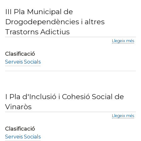
III Pla Municipal de
Drogodependències i altres
Trastorns Adictius
sob
Llegeix més
III
Pla
Clasificació
Mun
Serveis Socials
de
Dro
i
altr
Tra
Adi
I Pla d'Inclusió i Cohesió Social de
Vinaròs
sob
Llegeix més
I
Pla
Clasificació
d'In
Serveis Socials
i