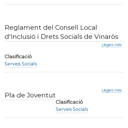
Coh
Soc
de
Vin
Reglament del Consell Local
d'Inclusió i Drets Socials de Vinaròs
sob
Llegeix més
Re
del
Clasificació
Con
Serveis Socials
Loc
d'In
i
Dre
Soc
sob
Llegeix més
de
Pla de Joventut
Pla
Vin
de
Clasificació
Jov
Serveis Socials