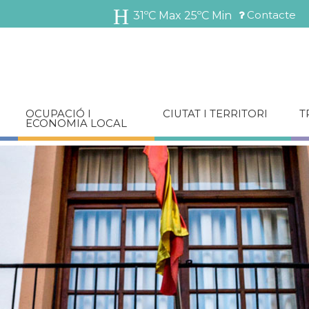
Vés
Contacte
31ºC Max
25ºC Min
al
Menú
contingut
barra
superior
OCUPACIÓ I
CIUTAT I TERRITORI
T
ECONOMIA LOCAL