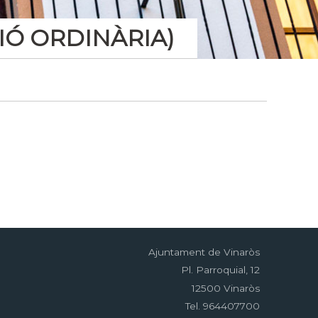
IÓ ORDINÀRIA)
Ajuntament de Vinaròs
Pl. Parroquial, 12
12500 Vinaròs
Tel. 964407700