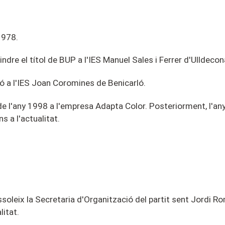
1
9
78
.
ndre el títol de BUP a l'IES Manuel Sales i Ferrer d'Ulldecon
ó a l'IES Joan Coromines de Benicarló.
e l'any 1998 a l'empresa Adapta Color. Posteriorment, l'any
s a l'actualitat.
soleix la Secretaria d'Organització del partit sent Jordi R
litat.