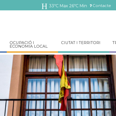
Vés
Contacte
33ºC Max
26ºC Min
al
Menú
contingut
barra
superior
OCUPACIÓ I
CIUTAT I TERRITORI
T
ECONOMIA LOCAL