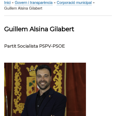
Inici
Govern i transparència
Corporació municipal
Fil
Guillem Alsina Gilabert
d'Ariadna
Guillem Alsina Gilabert
Partit Socialista PSPV-PSOE