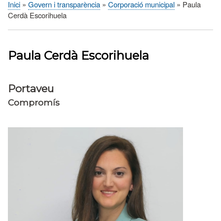
Inici
Govern i transparència
Corporació municipal
Paula
Fil
Cerdà Escorihuela
d'Ariadna
Paula Cerdà Escorihuela
Portaveu
Compromís