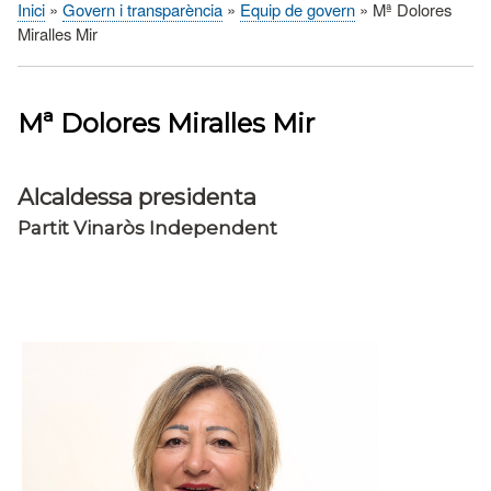
Inici
Govern i transparència
Equip de govern
Mª Dolores
Fil
Miralles Mir
d'Ariadna
Mª Dolores Miralles Mir
Alcaldessa presidenta
Partit Vinaròs Independent