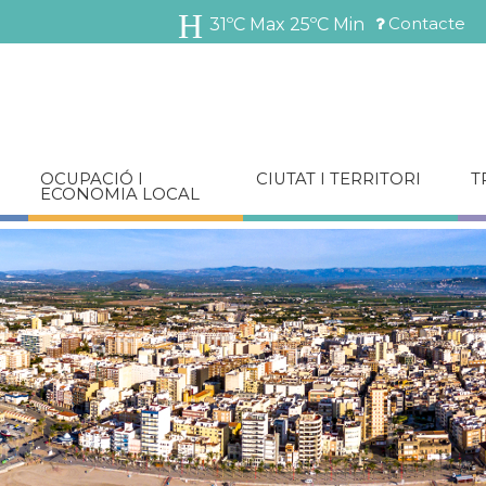
Vés
Contacte
31ºC Max
25ºC Min
al
Menú
contingut
barra
superior
OCUPACIÓ I
CIUTAT I TERRITORI
T
ECONOMIA LOCAL