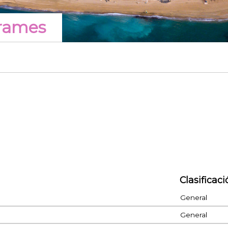
grames
Clasificaci
General
General