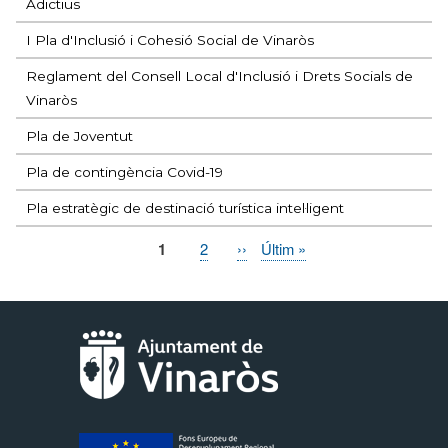
Adictius
I Pla d'Inclusió i Cohesió Social de Vinaròs
Reglament del Consell Local d'Inclusió i Drets Socials de
Vinaròs
Pla de Joventut
Pla de contingència Covid-19
Pla estratègic de destinació turística intel·ligent
Pàgina
1
Page
2
Pàgina
››
Última
Últim »
Paginació
actual
següent
pàgina